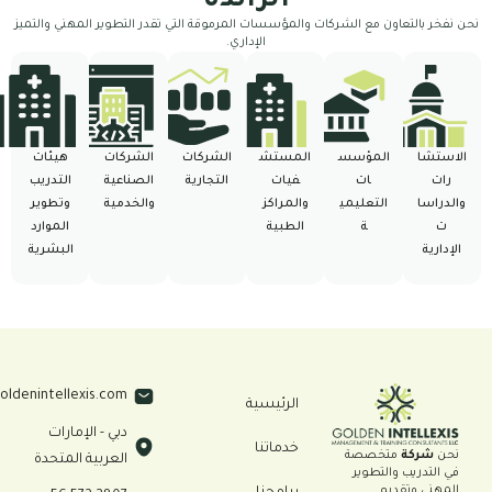
الرائدة
خر بالتعاون مع الشركات والمؤسسات المرموقة التي تقدر التطوير المهني والتميز
الإداري.
ستشا
المؤسس
المستش
الشركات
الشركات
هيئات
ات
ات
فيات
التجارية
الصناعية
التدريب
راسا
التعليمي
والمراكز
والخدمية
وتطوير
ة
الطبية
الموارد
ارية
البشرية
Info@goldenintellexis.com
الرئيسية
دبي - الإمارات
خدماتنا
ن
شركة
متخصصة
العربية المتحدة
التدريب والتطوير
هني وتقديم