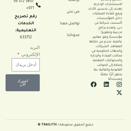
برامجنا
3807 572 56
ستشارات الإدارية،
971+
ف إلى تحسين الأداء
من نحن
ع كفاءة العمليات
رقم تصريح
خل المؤسسات.
الخدمات
سست شركتنا في
تواصل معنا
، ونقدم برامج
التعليمية:
يبية وتطويرًا
مدوناتنا
سيًا وفق معايير
633712
مية، نخدم من خلالها
البريد
عاهد، الشركات،
جهات الحكومية في
الإلكتروني
لات القيادة والإدارة
سلوكيات المهنية،
فة إلى الجوانب
انونية والمالية، بما
ق أثرًا عمليًا
تدامًا.
اشترك
F
L
الآن
a
i
c
n
e
k
b
e
o
d
o
i
k
n
جميع الحقوق محفوظة لـ
TRAILITH ©