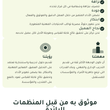
نزاهة
نتصرف بنزاهة وشفافية في كل قرار نتخذه.
جودة
نضمن الأداء المتميز من خلال العمل الدقيق والموثوق والفعال.
ابتكار
نحن نطور حلولاً عصرية تواكب الاحتياجات المهنية المتطورة.
نجاح العميل
نحن نركز على تحقيق نتائج قابلة للقياس وطويلة الأجل لكل عميل نخدمه.
تنا
رؤيتنا
كون الوجهة الأكثر ثقة في تقديم
تقديم حلول تدريبية واستشارية تعتمد
يب الإداري والمهني، وبناء القدرات
على التحليل العميق، المعايير المهنية،
 ترفع جاهزية الأفراد والمؤسسات
والابتكار، بما يضمن تطوير الأداء
تقبل.
وتحقيق نتائج قابلة للقياس تعود بالنفع
على المتدرب والمؤسسة.
موثوق به من قبل المنظمات